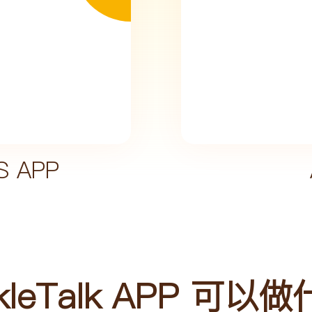
S APP
nkleTalk APP 可以