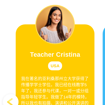
Teacher Cristina
USA
和家人
我在著名的亚利桑那州立大学获得了
山脉的
传播学学士学位。我已经在线教学5
在线
年了，我还参与代课，一对一或分组
相信学
指导年轻学生。我做了14年的模特，
努力让
所以我也有拍摄、演讲和公开演讲的